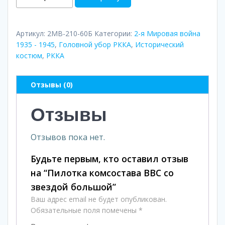
товара
Пилотка
комсостава
Артикул:
2МВ-210-60Б
Категории:
2-я Мировая война
ВВС
1935 - 1945
,
Головной убор РККА
,
Исторический
костюм
,
РККА
со
звездой
большой
Отзывы (0)
Отзывы
Отзывов пока нет.
Будьте первым, кто оставил отзыв
на “Пилотка комсостава ВВС со
звездой большой”
Ваш адрес email не будет опубликован.
Обязательные поля помечены
*