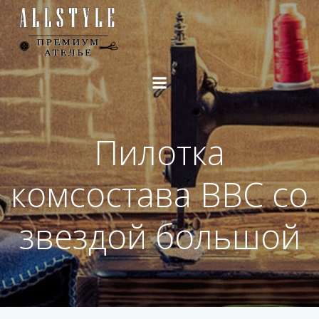
Перейти
к
содержимому
Пилотка
комсостава ВВС со
звездой большой