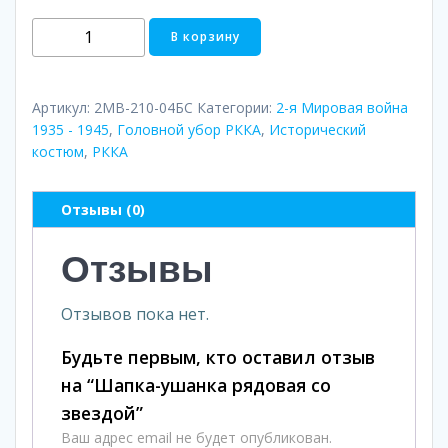
Количество
В корзину
товара
Шапка-
ушанка
Артикул:
2МВ-210-04БС
Категории:
2-я Мировая война
рядовая
1935 - 1945
,
Головной убор РККА
,
Исторический
костюм
,
РККА
со
звездой
Отзывы (0)
Отзывы
Отзывов пока нет.
Будьте первым, кто оставил отзыв
на “Шапка-ушанка рядовая со
звездой”
Ваш адрес email не будет опубликован.