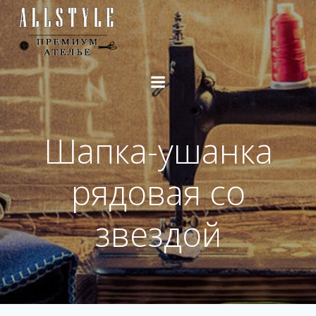
Перейти
к
содержимому
Шапка-ушанка
рядовая со
звездой